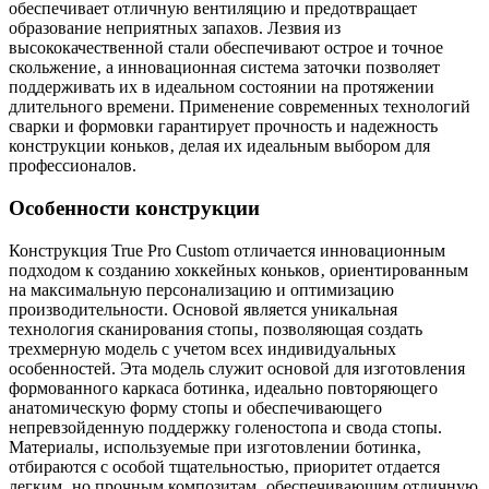
обеспечивает отличную вентиляцию и предотвращает
образование неприятных запахов. Лезвия из
высококачественной стали обеспечивают острое и точное
скольжение‚ а инновационная система заточки позволяет
поддерживать их в идеальном состоянии на протяжении
длительного времени. Применение современных технологий
сварки и формовки гарантирует прочность и надежность
конструкции коньков‚ делая их идеальным выбором для
профессионалов.
Особенности конструкции
Конструкция True Pro Custom отличается инновационным
подходом к созданию хоккейных коньков‚ ориентированным
на максимальную персонализацию и оптимизацию
производительности. Основой является уникальная
технология сканирования стопы‚ позволяющая создать
трехмерную модель с учетом всех индивидуальных
особенностей. Эта модель служит основой для изготовления
формованного каркаса ботинка‚ идеально повторяющего
анатомическую форму стопы и обеспечивающего
непревзойденную поддержку голеностопа и свода стопы.
Материалы‚ используемые при изготовлении ботинка‚
отбираются с особой тщательностью‚ приоритет отдается
легким‚ но прочным композитам‚ обеспечивающим отличную