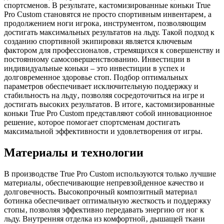
спортсменов. В результате‚ кастомизированные коньки True
Pro Custom становятся не просто спортивным инвентарем‚ а
продолжением ноги игрока‚ инструментом‚ позволяющим
достигать максимальных результатов на льду. Такой подход к
созданию спортивной экипировки является ключевым
фактором для профессионалов‚ стремящихся к совершенству и
постоянному самосовершенствованию. Инвестиции в
индивидуальные коньки – это инвестиции в успех и
долговременное здоровье стоп. Подбор оптимальных
параметров обеспечивает исключительную поддержку и
стабильность на льду‚ позволяя сосредоточиться на игре и
достигать высоких результатов. В итоге‚ кастомизированные
коньки True Pro Custom представляют собой инновационное
решение‚ которое помогает спортсменам достигать
максимальной эффективности и удовлетворения от игры.
Материалы и технологии
В производстве True Pro Custom используются только лучшие
материалы‚ обеспечивающие непревзойденное качество и
долговечность. Высокопрочный композитный материал
ботинка обеспечивает оптимальную жесткость и поддержку
стопы‚ позволяя эффективно передавать энергию от ног к
льду. Внутренняя отделка из комфортной‚ дышащей ткани