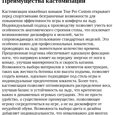
Преимущества кастомизации
Кастомизация хоккейных коньков True Pro Custom открывает
перед спортсменами безграничные возможности для
повышения эффективности игры и комфорта на льду.
Индивидуальный подход к производству позволяет учесть все
особенности анатомического строения стопы‚ что исключает
возникновение дискомфорта и мозолей‚ часто
сопровождающих использование стандартных моделей. Это
особенно важно для профессиональных хоккеистов‚
проводящих на льду значительное количество времени.
Прецизионная подгонка обеспечивает идеальную фиксацию
ноги‚ что напрямую влияет на передачу энергии от ноги к
коньку‚ улучшая маневренность и скорость катания.
Возможность выбора материалов и элементов конструкции‚
таких как жесткость ботинка или высота подъема‚ позволяет
создать коньки‚ идеально подходящие под стиль игры и
индивидуальные предпочтения хоккеиста. Более того‚
кастомизация позволяет оптимизировать распределение веса‚
улучшая баланс и устойчивость на льду‚ что критически
важно в динамичных игровых ситуациях. Это не просто
удобство‚ а существенное преимущество‚ позволяющее
игроку сосредоточиться на игре‚ а не на дискомфорте от
неудобной обуви. Возможность выбора цвета и дизайна
добавляет индивидуальности‚ что немаловажно для многих