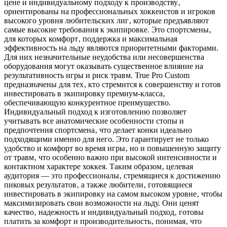
цене и индивидуальному подходу к производству‚
ориентированы на профессиональных хоккеистов и игроков
высокого уровня любительских лиг‚ которые предъявляют
самые высокие требования к экипировке. Это спортсмены‚
для которых комфорт‚ поддержка и максимальная
эффективность на льду являются приоритетными факторами.
Для них незначительные неудобства или несовершенства
оборудования могут оказывать существенное влияние на
результативность игры и риск травм. True Pro Custom
предназначены для тех‚ кто стремится к совершенству и готов
инвестировать в экипировку премиум-класса‚
обеспечивающую конкурентное преимущество.
Индивидуальный подход к изготовлению позволяет
учитывать все анатомические особенности стопы и
предпочтения спортсмена‚ что делает конки идеально
подходящими именно для него. Это гарантирует не только
удобство и комфорт во время игры‚ но и повышенную защиту
от травм‚ что особенно важно при высокой интенсивности и
контактном характере хоккея. Таким образом‚ целевая
аудитория — это профессионалы‚ стремящиеся к достижению
пиковых результатов‚ а также любители‚ готовящиеся
инвестировать в экипировку на самом высоком уровне‚ чтобы
максимизировать свои возможности на льду. Они ценят
качество‚ надежность и индивидуальный подход‚ готовы
платить за комфорт и производительность‚ понимая‚ что