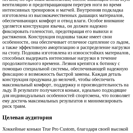
вентиляцию и предотвращающим перегрев ноги во время
интенсивных тренировок и матчей. Внутренняя подкладка
изготовлена из высококачественных дышащих материалов‚
обеспечивающих комфорт и отвод влаги. Особое внимание
уделяется конструкции язычка‚ он должен надежно
фиксировать голеностоп‚ предотвращая его вывихи и
растяжения. Конструкция подошвы также имеет свои
особенности‚ она обеспечивает отличное сцепление со льдом‚
а также эффективную амортизацию и распределение нагрузки
на стопу. Подошва изготовлена из износостойких материалов‚
способных выдержать интенсивные нагрузки в течение
продолжительного времени. Лезвия крепятся к ботинку с
помощью специальной системы‚ обеспечивающей надежную
фиксацию и возможность быстрой замены. Каждая деталь
конструкция продумана до мелочей‚ чтобы обеспечить
максимальный комфорт‚ поддержку и производительность на
льду. В результате получаются коньки‚ идеально подходящие
для индивидуальных особенностей спортсмена‚ что позволяет
ему достичь максимальных результатов и минимизировать
риск травм.
Целевая аудитория
Хоккейные коньки True Pro Custom‚ благодаря своей высокой