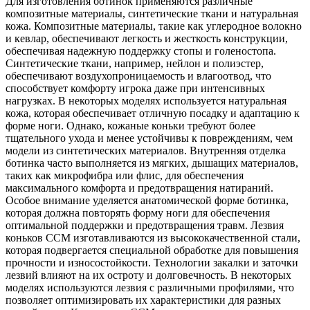
Для изготовления ботинок применяются различные
композитные материалы, синтетические ткани и натуральная
кожа. Композитные материалы, такие как углеродное волокно
и кевлар, обеспечивают легкость и жесткость конструкции,
обеспечивая надежную поддержку стопы и голеностопа.
Синтетические ткани, например, нейлон и полиэстер,
обеспечивают воздухопроницаемость и влагоотвод, что
способствует комфорту игрока даже при интенсивных
нагрузках. В некоторых моделях используется натуральная
кожа, которая обеспечивает отличную посадку и адаптацию к
форме ноги. Однако, кожаные коньки требуют более
тщательного ухода и менее устойчивы к повреждениям, чем
модели из синтетических материалов. Внутренняя отделка
ботинка часто выполняется из мягких, дышащих материалов,
таких как микрофибра или флис, для обеспечения
максимального комфорта и предотвращения натираний.
Особое внимание уделяется анатомической форме ботинка,
которая должна повторять форму ноги для обеспечения
оптимальной поддержки и предотвращения травм. Лезвия
коньков CCM изготавливаются из высококачественной стали,
которая подвергается специальной обработке для повышения
прочности и износостойкости. Технологии закалки и заточки
лезвий влияют на их остроту и долговечность. В некоторых
моделях используются лезвия с различными профилями, что
позволяет оптимизировать их характеристики для разных