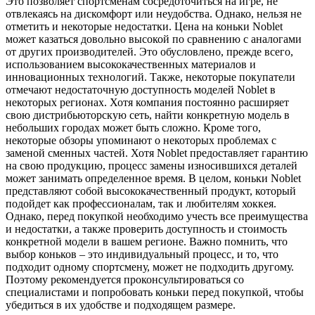
Это позволяет спортсменам сосредоточиться на игре, не
отвлекаясь на дискомфорт или неудобства. Однако, нельзя не
отметить и некоторые недостатки. Цена на коньки Noblet
может казаться довольно высокой по сравнению с аналогами
от других производителей. Это обусловлено, прежде всего,
использованием высококачественных материалов и
инновационных технологий. Также, некоторые покупатели
отмечают недостаточную доступность моделей Noblet в
некоторых регионах. Хотя компания постоянно расширяет
свою дистрибьюторскую сеть, найти конкретную модель в
небольших городах может быть сложно. Кроме того,
некоторые обзоры упоминают о некоторых проблемах с
заменой сменных частей. Хотя Noblet предоставляет гарантию
на свою продукцию, процесс замены износившихся деталей
может занимать определенное время. В целом, коньки Noblet
представляют собой высококачественный продукт, который
подойдет как профессионалам, так и любителям хоккея.
Однако, перед покупкой необходимо учесть все преимущества
и недостатки, а также проверить доступность и стоимость
конкретной модели в вашем регионе. Важно помнить, что
выбор коньков – это индивидуальный процесс, и то, что
подходит одному спортсмену, может не подходить другому.
Поэтому рекомендуется проконсультироваться со
специалистами и попробовать коньки перед покупкой, чтобы
убедиться в их удобстве и подходящем размере.