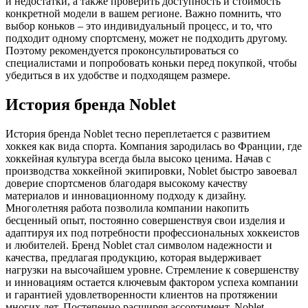
и недостатки, а также проверить доступность и стоимость
конкретной модели в вашем регионе. Важно помнить, что
выбор коньков – это индивидуальный процесс, и то, что
подходит одному спортсмену, может не подходить другому.
Поэтому рекомендуется проконсультироваться со
специалистами и попробовать коньки перед покупкой, чтобы
убедиться в их удобстве и подходящем размере.
История бренда Noblet
История бренда Noblet тесно переплетается с развитием
хоккея как вида спорта. Компания зародилась во Франции, где
хоккейная культура всегда была высоко ценима. Начав с
производства хоккейной экипировки, Noblet быстро завоевал
доверие спортсменов благодаря высокому качеству
материалов и инновационному подходу к дизайну.
Многолетняя работа позволила компании накопить
бесценный опыт, постоянно совершенствуя свои изделия и
адаптируя их под потребности профессиональных хоккеистов
и любителей. Бренд Noblet стал символом надежности и
качества, предлагая продукцию, которая выдерживает
нагрузки на высочайшем уровне. Стремление к совершенству
и инновациям остается ключевым фактором успеха компании
и гарантией удовлетворенности клиентов на протяжении
многих лет. Постепенно расширяя ассортимент, Noblet