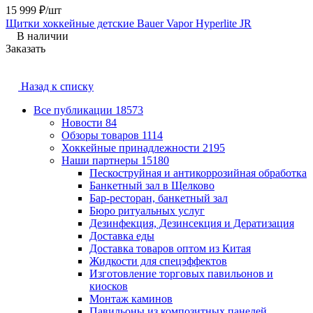
15 999 ₽/шт
Щитки хоккейные детские Bauer Vapor Hyperlite JR
В наличии
Заказать
Назад к списку
Все публикации
18573
Новости
84
Обзоры товаров
1114
Хоккейные принадлежности
2195
Наши партнеры
15180
Пескоструйная и антикоррозийная обработка
Банкетный зал в Щелково
Бар-ресторан, банкетный зал
Бюро ритуальных услуг
Дезинфекция, Дезинсекция и Дератизация
Доставка еды
Доставка товаров оптом из Китая
Жидкости для спецэффектов
Изготовление торговых павильонов и
киосков
Монтаж каминов
Павильоны из композитных панелей