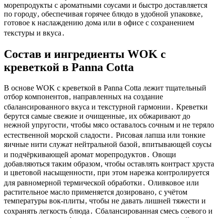
морепродукты с ароматными соусами и быстро доставляется
по городу‚ обеспечивая горячее блюдо в удобной упаковке‚
готовое к наслаждению дома или в офисе с сохранением
текстуры и вкуса․
Состав и ингредиенты WOK с
креветкой в Panna Cotta
В основе WOK с креветкой в Panna Cotta лежит тщательный
отбор компонентов‚ направленных на создание
сбалансированного вкуса и текстурной гармонии․ Креветки
берутся самые свежие и очищенные‚ их обжаривают до
нежной упругости‚ чтобы мясо оставалось сочным и не теряло
естественной морской сладости․ Рисовая лапша или тонкие
яичные нити служат нейтральной базой‚ впитывающей соусы
и подчёркивающей аромат морепродуктов․ Овощи
добавляються таким образом‚ чтобы оставлять контраст хруста
и цветовой насыщенности‚ при этом нарезка контролируется
для равномерной термической обработки․ Оливковое или
растительное масло применяется дозировано‚ с учётом
температуры вок-плиты‚ чтобы не давать лишней тяжести и
сохранять легкость блюда․ Сбалансированная смесь соевого и