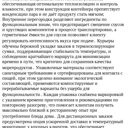
обеспечивающая оптимальную теплоизоляцию и контроль
влажности‚ при этом конструкция контейнера препятствует
конденсации пара и не даёт продукту стать мягким;
Внутренние перегородки разделяют ингредиенты по
функциональным зонам‚ что предотвращает смешение соусов
и хрустящих компонентов в процессе транспортировки‚ а
герметичные ёмкости для соусов позволяют клиенту
регулировать интенсивность вкуса при подаче․ Курьеры
обучены бережной укладке заказов в термоизолирующие
сумки‚ поддерживающие стабильность температуры‚ и
соблюдению кратчайшего маршрута для минимизации
времени в пути‚ что критично для сохранения качества
морепродуктов․ Упаковочные материалы соответствуют
санитарным требованиям и сертифицированы для контакта с
пищей‚ при этом уделено внимание экологической
составляющей‚ применяются компостируемые и
перерабатываемые варианты без ущерба для
функциональности․ Каждая упаковка снабжена маркировкой
с указанием времени приготовления и рекомендациями по
повторному разогреву‚ что помогает клиентам получить
максимально близкий к ресторанному опыт при
употреблении блюда дома․ Для дистанционных заказов
предусмотрена опция ускоренной доставки и температурный
мониторинг у крупных клиентов‚ что обеспечивает