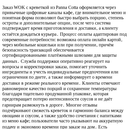
Заказ WOK с креветкой из Panna Cotta оформляется через
привычные цифровые каналы кафе‚ где внимательное меню и
понятная форма позволяют быстро выбрать порцию‚ степень
остроты и дополнительные опции‚ после чего система
подтверждает время приготовления и доставки‚ а клиенту
остаётся дождаться курьера․ Процесс оплаты адаптирован под
современные потребности: возможна оплата онлайн картой‚
через мобильные кошельки или при получении‚ причём
безопасность транзакций обеспечивается
сертифицированными платёжными шлюзами для защиты
данных․ Служба поддержки оперативно реагирует на
вопросы и корректировки заказа‚ помогает уточнить
ингредиенты и учесть индивидуальные предпочтения или
ограничения по диете‚ а также информирует о времени
доставки в режиме реального времени․ Клиенты отмечают
равномерное качество порций и сохранение температуры
благодаря тщательно продуманной упаковке‚ которая
предотвращает потерю интенсивности соусов и не даёт
гарнирам размокнуть в дороге․ Многие отзывы
подчёркивают свежесть креветок и гармонию баланса между
овощами и соусом‚ а также удобство сочетания с напитками
из меню кафе; пользователи часто указывают на аккуратную
подачу и экономию времени при заказе на дом․ Есть