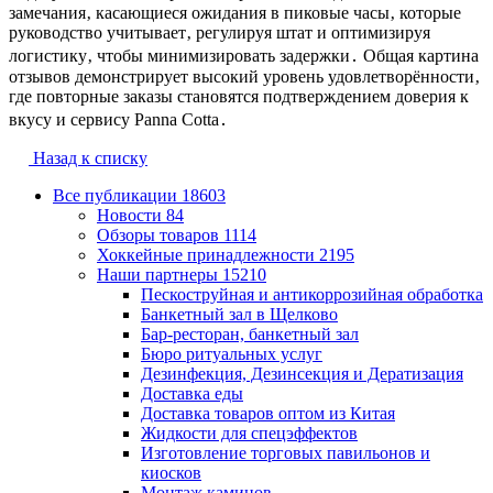
замечания‚ касающиеся ожидания в пиковые часы‚ которые
руководство учитывает‚ регулируя штат и оптимизируя
логистику‚ чтобы минимизировать задержки․ Общая картина
отзывов демонстрирует высокий уровень удовлетворённости‚
где повторные заказы становятся подтверждением доверия к
вкусу и сервису Panna Cotta․
Назад к списку
Все публикации
18603
Новости
84
Обзоры товаров
1114
Хоккейные принадлежности
2195
Наши партнеры
15210
Пескоструйная и антикоррозийная обработка
Банкетный зал в Щелково
Бар-ресторан, банкетный зал
Бюро ритуальных услуг
Дезинфекция, Дезинсекция и Дератизация
Доставка еды
Доставка товаров оптом из Китая
Жидкости для спецэффектов
Изготовление торговых павильонов и
киосков
Монтаж каминов