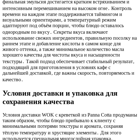
финальная эмульсия достигается кратким встряхиванием и
интенсивным перемешиванием на высоком огне․ Контроль
времени на каждом этапе поддерживается таймингом и
визуальными ориентирами‚ а температурный режим
адаптируют под объём порции‚ чтобы блюдо оставалось
однородным по вкусу․ Секреты вкуса включают
использование свежих ингредиентов‚ правильную посолку на
раннем этапе и добавление кислоты в самом конце для
живого оттенка‚ а также минимальное количество масла
хорошего качества для чистоты вкуса и насыщенности
текстуры․ Такой подход обеспечивает стабильный результат‚
подходящий для приготовления в условиях кафе с
дальнейшей доставкой‚ где важны скорость‚ повторяемость и
качество․
Условия доставки и упаковка для
сохранения качества
Условия доставки WOK с креветкой из Panna Cotta продуманы
таким образом‚ чтобы блюдо прибывало к клиенту с
минимальными потерями текстуры и аромата‚ сохраняя
тёплую температуру и хрустящие элементы․ Для этого
используется специальная многослойная упаковка‚