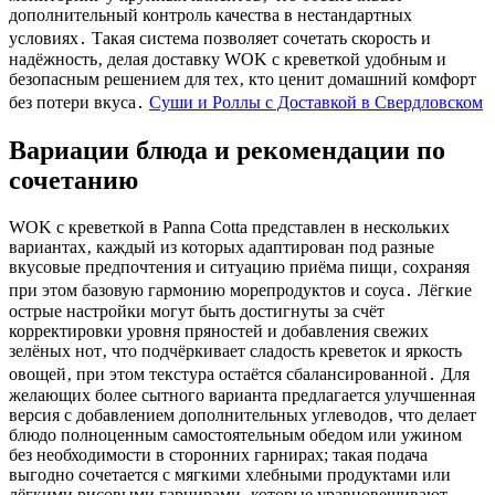
дополнительный контроль качества в нестандартных
условиях․ Такая система позволяет сочетать скорость и
надёжность‚ делая доставку WOK с креветкой удобным и
безопасным решением для тех‚ кто ценит домашний комфорт
без потери вкуса․
Суши и Роллы с Доставкой в Свердловском
Вариации блюда и рекомендации по
сочетанию
WOK с креветкой в Panna Cotta представлен в нескольких
вариантах‚ каждый из которых адаптирован под разные
вкусовые предпочтения и ситуацию приёма пищи‚ сохраняя
при этом базовую гармонию морепродуктов и соуса․ Лёгкие
острые настройки могут быть достигнуты за счёт
корректировки уровня пряностей и добавления свежих
зелёных нот‚ что подчёркивает сладость креветок и яркость
овощей‚ при этом текстура остаётся сбалансированной․ Для
желающих более сытного варианта предлагается улучшенная
версия с добавлением дополнительных углеводов‚ что делает
блюдо полноценным самостоятельным обедом или ужином
без необходимости в сторонних гарнирах; такая подача
выгодно сочетается с мягкими хлебными продуктами или
лёгкими рисовыми гарнирами‚ которые уравновешивают