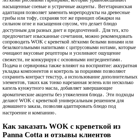
насыщенные соевые и устричные акценты․ Вегетарианская
адаптация позволяет заменить морепродукты на древесные
грибы или тофу‚ сохраняя тот же принцип обжарки на
сильном огне и насыщения соусом‚ что делает блюдо
доступным для разных диет и предпочтений․ Для тех‚ кто
предпочитает изысканные сочетания‚ можно рекомендовать
сопроводить WOK с креветкой лёгкими белыми винами или
безалкогольными напитками с цитрусовыми нотами‚ которые
очищают вкусовые рецепторы и усиливают ощущение
свежести‚ не конкурируя с основными ингредиентами․
Подача и сервировка также влияют на восприятие: аккуратная
укладка компонентов и контроль за порциями позволяют
сохранить контраст текстур‚ а использование дополнительных
элементов‚ таких как тонко нарезанная зелень или несколько
капель кунжутного масла‚ добавляет завершающие
ароматические акценты без утяжеления блюда․ Эти подходы
делают WOK с креветкой универсальным решением для
домашнего заказа‚ позволяя адаптировать блюдо под
настроение и компанию․
Как заказать WOK с креветкой из
Panna Cotta и отзывы клиентов