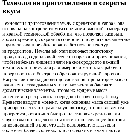
Технология приготовления и секреты
вкуса
Технология приготовления WOK с креветкой в Panna Cotta
основана на контролируемом сочетании высокой температуры
и краткой термической обработки‚ что позволяет раскрыть
аромат креветки‚ сохранить сочность и получить насыщенное
карамелизованное обжаривание без потери текстуры
ингредиентов․ Начальный этап включает подготовку
продуктов до одинаковой степени нарезки и просушивания‚
чтобы избежать лишней влаги на сковороде; это важный
технический приём для равномерного контакта с рабочей
поверхностью и быстрого образования румяной корочки․
Нагрев вок-плиты доводят до состояния‚ при котором масло
начинает слегка дымиться‚ и только затем добавляют
ароматические элементы‚ чтобы их эфирные масла
интенсивно раскрылись и передали базовую ноту блюду․
Креветки вводят в момент‚ когда основная масса овощей уже
приобрела лёгкую карамельную окраску‚ что позволяет им
прогреться достаточно быстро‚ не становясь резиновыми․
Соус создают в отдельной ёмкости с последующей быстрой
инкорпорацией в вок‚ что даёт равномерную глазурь и
сохраняет баланс солёных‚ кисло-сладких и умами нот‚ а