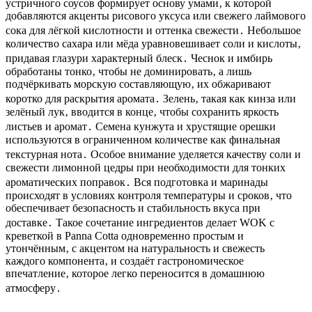
устричного соусов формирует основу умами‚ к которой
добавляются акценты рисового уксуса или свежего лаймового
сока для лёгкой кислотности и оттенка свежести․ Небольшое
количество сахара или мёда уравновешивает соли и кислоты‚
придавая глазури характерный блеск․ Чеснок и имбирь
обработаны тонко‚ чтобы не доминировать‚ а лишь
подчёркивать морскую составляющую‚ их обжаривают
коротко для раскрытия аромата․ Зелень‚ такая как кинза или
зелёный лук‚ вводится в конце‚ чтобы сохранить яркость
листьев и аромат․ Семена кунжута и хрустящие орешки
используются в ограниченном количестве как финальная
текстурная нота․ Особое внимание уделяется качеству соли и
свежести лимонной цедры при необходимости для тонких
ароматических поправок․ Вся подготовка и маринады
происходят в условиях контроля температуры и сроков‚ что
обеспечивает безопасность и стабильность вкуса при
доставке․ Такое сочетание ингредиентов делает WOK с
креветкой в Panna Cotta одновременно простым и
утончённым‚ с акцентом на натуральность и свежесть
каждого компонента‚ и создаёт гастрономическое
впечатление‚ которое легко переносится в домашнюю
атмосферу․