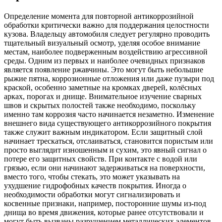
Определение момента для повторной антикоррозийной
обработки критически важно для поддержания целостности
кузова. Владельцу автомобиля следует регулярно проводить
тщательный визуальный осмотр, уделяя особое внимание
местам, наиболее подверженным воздействию агрессивной
среды. Одним из первых и наиболее очевидных признаков
является появление ржавчины. Это могут быть небольшие
рыжие пятна, коррозионные отложения или даже пузыри под
краской, особенно заметные на кромках дверей, колёсных
арках, порогах и днище. Внимательное изучение сварных
швов и скрытых полостей также необходимо, поскольку
именно там коррозия часто начинается незаметно. Изменение
внешнего вида существующего антикоррозийного покрытия
также служит важным индикатором. Если защитный слой
начинает трескаться, отслаиваться, становится пористым или
просто выглядит изношенным и сухим, это явный сигнал о
потере его защитных свойств. При контакте с водой или
грязью, если они начинают задерживаться на поверхности,
вместо того, чтобы стекать, это может указывать на
ухудшение гидрофобных качеств покрытия. Иногда о
необходимости обработки могут сигнализировать и
косвенные признаки, например, посторонние шумы из-под
днища во время движения, которые ранее отсутствовали и
могут быть вызваны разрушением металлических элементов