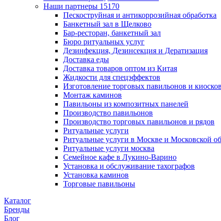
Наши партнеры
15170
Пескоструйная и антикоррозийная обработка
Банкетный зал в Щелково
Бар-ресторан, банкетный зал
Бюро ритуальных услуг
Дезинфекция, Дезинсекция и Дератизация
Доставка еды
Доставка товаров оптом из Китая
Жидкости для спецэффектов
Изготовление торговых павильонов и киоско
Монтаж каминов
Павильоны из композитных панелей
Производство павильонов
Производство торговых павильонов и рядов
Ритуальные услуги
Ритуальные услуги в Москве и Московской о
Ритуальные услуги москва
Семейное кафе в Лукино-Варино
Установка и обслуживание тахографов
Установка каминов
Торговые павильоны
Каталог
Бренды
Блог