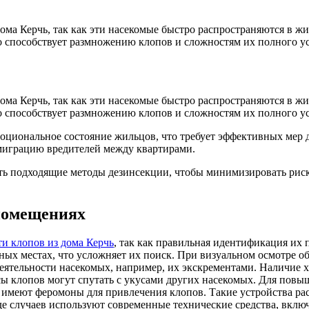
дома Керчь, так как эти насекомые быстро распространяются в 
о способствует размножению клопов и сложностям их полного у
дома Керчь, так как эти насекомые быстро распространяются в 
о способствует размножению клопов и сложностям их полного у
моциональное состояние жильцов, что требует эффективных мер 
т миграцию вредителей между квартирами.
ать подходящие методы дезинсекции, чтобы минимизировать рис
помещениях
и клопов из дома Керчь
, так как правильная идентификация их
ых местах, что усложняет их поиск. При визуальном осмотре о
едеятельности насекомых, например, их экскрементами. Наличие
укусы клопов могут спутать с укусами других насекомых. Для п
 имеют феромоны для привлечения клопов. Такие устройства рас
яде случаев используют современные технические средства, вкл