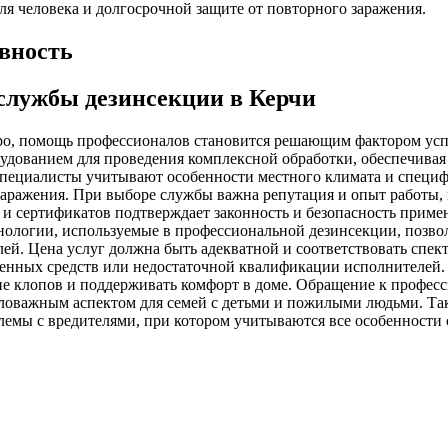
для человека и долгосрочной защите от повторного заражения.
вность
службы дезинсекции в Керчи
стро, помощь профессионалов становится решающим фактором ус
дованием для проведения комплексной обработки, обеспечивая 
пециалисты учитывают особенности местного климата и специф
аражения. При выборе службы важна репутация и опыт работы, 
ий и сертификатов подтверждает законность и безопасность при
ологии, используемые в профессиональной дезинсекции, позво
й. Цена услуг должна быть адекватной и соответствовать спект
твенных средств или недостаточной квалификации исполнителей
е клопов и поддерживать комфорт в доме. Обращение к професс
маловажным аспектом для семей с детьми и пожилыми людьми. Т
лемы с вредителями, при котором учитываются все особенности