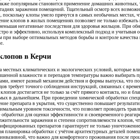
кже популярным становится применение домашних животных, так
стадиях заражения помещений. Тщательный осмотр всех возмож
, поскольку клопы умело прячутся в самых необычных местах, ч
ление клопов в жилых помещениях позволяет не только избежать
меньшая негативные последствия для здоровья жильцов. При об
стро и эффективно, используя комплексный подход и учитывая 
м при выборе оптимальных методов борьбы и контроле качества 
е.
клопов в Керчи
а местных климатических и экологических условий, которые вл
вышенной влажности и перепадов температуры важно выбирать п
ами, имеют разный механизм действия и формы выпуска, что по
в требует точного соблюдения инструкций, связанных с времен
клопов достигается не только за счёт прямого контакта, но и б
омых в дальнейшем. При проведении химической обработки спец
ние препарата в укрытия, что существенно повышает результат
нимальным уровнем токсичности, что позволяет проводить трав
е обработки для оценки эффективности и своевременного реаги
лжительности заражения и степени сопротивляемости клопов, чт
ифицированных препаратов гарантирует не только уничтожение 
я планировка обработки с учётом архитектурных деталей помеще
инвазивной, что важно для комфортного проживания после проц