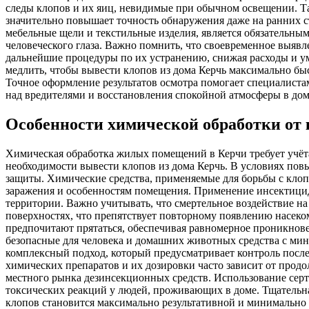
следы клопов и их яиц, невидимые при обычном освещении. Та
значительно повышает точность обнаружения даже на ранних 
мебельные щели и текстильные изделия, является обязательным
человеческого глаза. Важно помнить, что своевременное выяв
дальнейшие процедуры по их устранению, снижая расходы и у
медлить, чтобы вывести клопов из дома Керчь максимально бы
Точное оформление результатов осмотра помогает специалиста
над вредителями и восстановления спокойной атмосферы в дом
Особенности химической обработки от 
Химическая обработка жилых помещений в Керчи требует учёт
необходимости вывести клопов из дома Керчь. В условиях по
защиты. Химические средства, применяемые для борьбы с клоп
заражения и особенностям помещения. Применение инсектицидо
территории. Важно учитывать, что смертельное воздействие на 
поверхностях, что препятствует повторному появлению насек
предпочитают прятаться, обеспечивая равномерное проникнове
безопасные для человека и домашних животных средства с ми
комплексный подход, который предусматривает контроль посл
химических препаратов и их дозировки часто зависит от продо
местного рынка дезинсекционных средств. Использование серт
токсических реакций у людей, проживающих в доме. Тщательна
клопов становится максимально результативной и минимально 