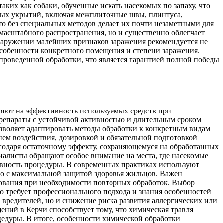
их как собаки, обученные искать насекомых по запаху, что
ных укрытий, включая межплиточные швы, плинтуса,
то без специальных методов делает их почти незаметными для
 масштабного распространения, но и существенно облегчает
наружении малейших признаков заражения рекомендуется не
особенности конкретного помещения и степени заражения.
проведенной обработки, что является гарантией полной победы
ияют на эффективность используемых средств при
репараты с устойчивой активностью и длительным сроком
зволяет адаптировать методы обработки к конкретным видам
ем воздействия, дозировкой и обязательной подготовкой
лагодаря остаточному эффекту, сохраняющемуся на обработанных
иалисты обращают особое внимание на места, где насекомые
ивность процедуры. В современных практиках используют
лю с максимальной защитой здоровья жильцов. Важен
рования при необходимости повторных обработок. Выбор
о требует профессионального подхода и знания особенностей
вредителей, но и снижение риска развития аллергических или
ний в Керчи способствует тому, что химическая травля
едуры. В итоге, особенности химической обработки