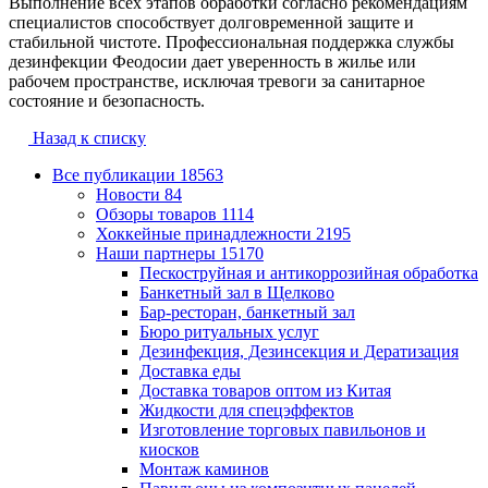
Выполнение всех этапов обработки согласно рекомендациям
специалистов способствует долговременной защите и
стабильной чистоте. Профессиональная поддержка службы
дезинфекции Феодосии дает уверенность в жилье или
рабочем пространстве, исключая тревоги за санитарное
состояние и безопасность.
Назад к списку
Все публикации
18563
Новости
84
Обзоры товаров
1114
Хоккейные принадлежности
2195
Наши партнеры
15170
Пескоструйная и антикоррозийная обработка
Банкетный зал в Щелково
Бар-ресторан, банкетный зал
Бюро ритуальных услуг
Дезинфекция, Дезинсекция и Дератизация
Доставка еды
Доставка товаров оптом из Китая
Жидкости для спецэффектов
Изготовление торговых павильонов и
киосков
Монтаж каминов