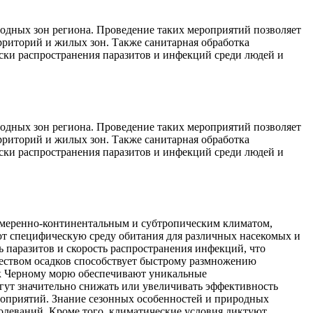
одных зон региона. Проведение таких мероприятий позволяет
рриторий и жилых зон. Также санитарная обработка
ски распространения паразитов и инфекций среди людей и
одных зон региона. Проведение таких мероприятий позволяет
рриторий и жилых зон. Также санитарная обработка
ски распространения паразитов и инфекций среди людей и
умеренно-континентальным и субтропическим климатом,
ют специфическую среду обитания для различных насекомых и
ь паразитов и скорость распространения инфекций, что
чеством осадков способствует быстрому размножению
ь к Черному морю обеспечивают уникальные
ут значительно снижать или увеличивать эффективность
роприятий. Знание сезонных особенностей и природных
болеваний. Кроме того, климатические условия диктуют