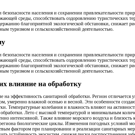
 безопасности населения и сохранении привлекательности прир
ужающей среды, способствовать оздоровлению туристических те
ддержанию благоприятной экологической обстановки, снижает ри
вным туризмом и сельскохозяйственной деятельностью.
му
 безопасности населения и сохранении привлекательности прир
ужающей среды, способствовать оздоровлению туристических те
ддержанию благоприятной экологической обстановки, снижает ри
вным туризмом и сельскохозяйственной деятельностью.
их влияние на обработку
е на эффективность санитарной обработки. Регион отличается 
ом, умеренно влажной осенью и весной. Эти особенности созда
тки. Температурные колебания и влажность влияют на активност
в обработки. Лето с высокой температурой и минимальным коли
бенно интенсивной. Также влияние морского воздуха и близост
егиона биологические циклы. Изменения погодных условий мог
чевым фактором при планировании и реализации санитарных ме
шать устойчивость экосистем, снижая риски распространения за