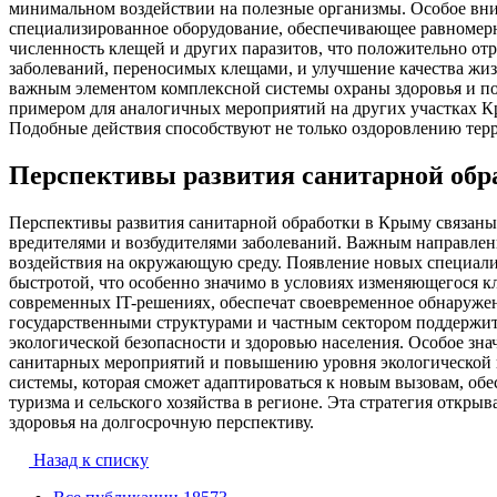
минимальном воздействии на полезные организмы. Особое вним
специализированное оборудование, обеспечивающее равномерн
численность клещей и других паразитов, что положительно от
заболеваний, переносимых клещами, и улучшение качества жиз
важным элементом комплексной системы охраны здоровья и по
примером для аналогичных мероприятий на других участках Кр
Подобные действия способствуют не только оздоровлению терр
Перспективы развития санитарной обр
Перспективы развития санитарной обработки в Крыму связан
вредителями и возбудителями заболеваний. Важным направлен
воздействия на окружающую среду. Появление новых специали
быстротой, что особенно значимо в условиях изменяющегося 
современных IT-решениях, обеспечат своевременное обнаружен
государственными структурами и частным сектором поддержит
экологической безопасности и здоровью населения. Особое зна
санитарных мероприятий и повышению уровня экологической к
системы, которая сможет адаптироваться к новым вызовам, о
туризма и сельского хозяйства в регионе. Эта стратегия откр
здоровья на долгосрочную перспективу.
Назад к списку