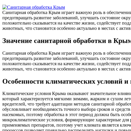
Санитарная обработка Крым играет важную роль в обеспечении
предотвращать развитие заболеваний, улучшать состояние окр
положительно сказывается на качестве жизни, содействует по
животных, что становится особенно актуально в местах с акти
Значение санитарной обработки в Кры
Санитарная обработка Крым играет важную роль в обеспечении
предотвращать развитие заболеваний, улучшать состояние окр
положительно сказывается на качестве жизни, содействует по
животных, что становится особенно актуально в местах с акти
Особенности климатических условий и 
Климатические условия Крыма оказывают значительное влияни
который характеризуется мягкими зимами, жарким и сухим лет
вредителей, что требует адаптации методов санитарной обрабо
обусловливает необходимость точного выбора сроков и средст
насекомых, поэтому обработка в этот период должна быть осо
микроклиматические условия, формирующие характерные для р
применяемых препаратов, поэтому учет климата является клю
процессов позволяет правильно распределять нагрузки и повы