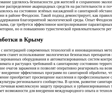
ание уделялось безопасности для жителей и сохранению эколог
ое распределение акарицидных средств на растительности и по
разилось на состоянии зелёных насаждений и санитарной обста
ни в районе Феодосии. Такой подход демонстрирует, как правил
ддержания благоприятной экологической среды. Опыт Феодосии
ыма, где требуется эффективное контролирование паразитарных
итории, но и повышению туристической привлекательности реги
аботки в Крыму
ы с интеграцией современных технологий и инновационных мет
ием станет использование экологически безопасных препаратов
зированных оборудования и автоматизированных систем контро
климата и растущих требований к санитарному состоянию терри
ие очагов заражения и позволят оперативно реагировать на во
 внедрение эффективных программ по санитарной обработке, чт
чение приобретает просвещение населения и профессиональное о
ультуры регионального сообщества. В целом, развитие санитар
беспечивая комплексную защиту природных и урбанизированных 
ывает возможности для внедрения международного опыта и технол