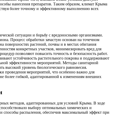
пособы нанесения препаратов. Таким образом, климат Крыма
бствуя более точному и эффективному выполнению всех
ической ситуации и борьбу с вредоносными организмами.
она. Процесс обработки зачастую основан на точечном
а поверхностях растений, почвы и в местах обитания
енностям конкретных участков, минимизировать вред для
оцедур позволяют повысить точность и безопасность работ.
ечивают устойчивость растительного покрова и поддерживают
льной эффективности мероприятий. Методы санитарной
ть высокий уровень биологического равновесия.
ки проведения мероприятий, что особенно важно для
оне более гибкой, адаптированной к изменениям внешних
и
ных методов, адаптированных для условий Крыма. В ходе
 способствовало выбору оптимальных химических и
и и способы распыления, обеспечив максимальный эффект при