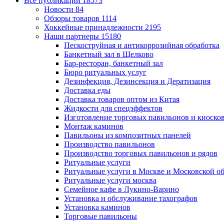
Все публикации
18573
Новости
84
Обзоры товаров
1114
Хоккейные принадлежности
2195
Наши партнеры
15180
Пескоструйная и антикоррозийная обработка
Банкетный зал в Щелково
Бар-ресторан, банкетный зал
Бюро ритуальных услуг
Дезинфекция, Дезинсекция и Дератизация
Доставка еды
Доставка товаров оптом из Китая
Жидкости для спецэффектов
Изготовление торговых павильонов и киоско
Монтаж каминов
Павильоны из композитных панелей
Производство павильонов
Производство торговых павильонов и рядов
Ритуальные услуги
Ритуальные услуги в Москве и Московской о
Ритуальные услуги москва
Семейное кафе в Лукино-Варино
Установка и обслуживание тахографов
Установка каминов
Торговые павильоны