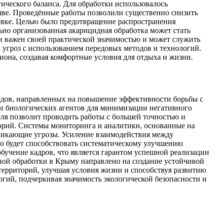
ического баланса. Для обработки использовалось
чве. Проведённые работы позволили существенно снизить
новке. Целью было предотвращение распространения
ьно организованная акарицидная обработка может стать
 важен своей практической значимостью и может служить
 угроз с использованием передовых методов и технологий.
она, создавая комфортные условия для отдыха и жизни.
одов, направленных на повышение эффективности борьбы с
 и биологических агентов для минимизации негативного
ля позволит проводить работы с большей точностью и
торий. Системы мониторинга и аналитики, основанные на
зникающие угрозы. Усиление взаимодействия между
о будет способствовать систематическому улучшению
бучение кадров, что является гарантом успешной реализации
ной обработки в Крыму направлено на создание устойчивой
территорий, улучшая условия жизни и способствуя развитию
огий, подчеркивая значимость экологической безопасности и