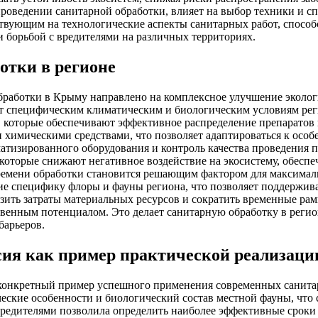
проведении санитарной обработки, влияет на выбор техники и с
твующим на технологические аспекты санитарных работ, спосо
и борьбой с вредителями на различных территориях.
отки в регионе
работки в Крыму направлено на комплексное улучшение эколог
т специфическим климатическим и биологическим условиям реги
 которые обеспечивают эффективное распределение препаратов н
химическими средствами, что позволяет адаптироваться к особ
изированного оборудования и контроль качества проведения пр
 которые снижают негативное воздействие на экосистему, обесп
времени обработки становится решающим фактором для максима
 специфику флоры и фауны региона, что позволяет поддержива
ить затраты материальных ресурсов и сократить временные рам
твенным потенциалом. Это делает санитарную обработку в реги
барьеров.
сия как пример практической реализаци
конкретный пример успешного применения современных санитар
еские особенности и биологический состав местной фауны, что
 вредителями позволила определить наиболее эффективные срок