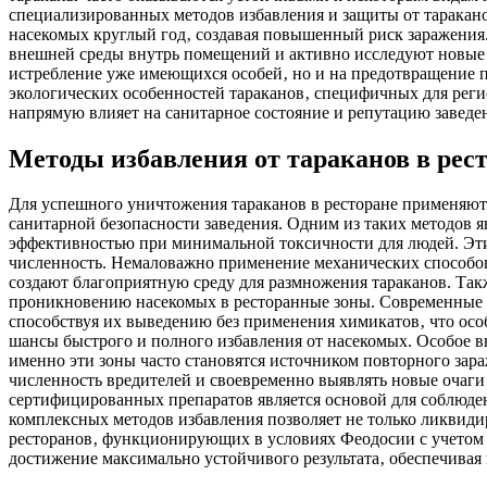
специализированных методов избавления и защиты от таракано
насекомых круглый год‚ создавая повышенный риск заражения.
внешней среды внутрь помещений и активно исследуют новые 
истребление уже имеющихся особей‚ но и на предотвращение п
экологических особенностей тараканов‚ специфичных для рег
напрямую влияет на санитарное состояние и репутацию заведе
Методы избавления от тараканов в рес
Для успешного уничтожения тараканов в ресторане применяют
санитарной безопасности заведения. Одним из таких методов 
эффективностью при минимальной токсичности для людей. Эти 
численность. Немаловажно применение механических способов
создают благоприятную среду для размножения тараканов. Та
проникновению насекомых в ресторанные зоны. Современные т
способствуя их выведению без применения химикатов‚ что осо
шансы быстрого и полного избавления от насекомых. Особое в
именно эти зоны часто становятся источником повторного за
численность вредителей и своевременно выявлять новые очаг
сертифицированных препаратов является основой для соблюден
комплексных методов избавления позволяет не только ликвиди
ресторанов‚ функционирующих в условиях Феодосии с учетом 
достижение максимально устойчивого результата‚ обеспечивая