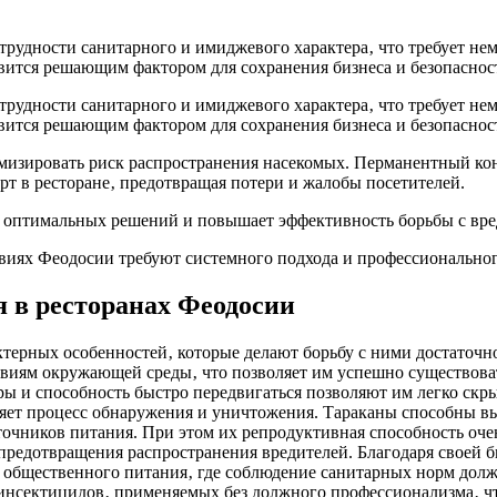
трудности санитарного и имиджевого характера‚ что требует не
овится решающим фактором для сохранения бизнеса и безопасно
трудности санитарного и имиджевого характера‚ что требует не
овится решающим фактором для сохранения бизнеса и безопасно
изировать риск распространения насекомых. Перманентный конт
т в ресторане‚ предотвращая потери и жалобы посетителей.
оптимальных решений и повышает эффективность борьбы с вред
виях Феодосии требуют системного подхода и профессионального
 в ресторанах Феодосии
ктерных особенностей‚ которые делают борьбу с ними достаточ
овиям окружающей среды‚ что позволяет им успешно существов
 и способность быстро передвигаться позволяют им легко скры
няет процесс обнаружения и уничтожения. Тараканы способны в
очников питания. При этом их репродуктивная способность очен
я предотвращения распространения вредителей. Благодаря своей
й общественного питания‚ где соблюдение санитарных норм дол
инсектицидов‚ применяемых без должного профессионализма‚ ч