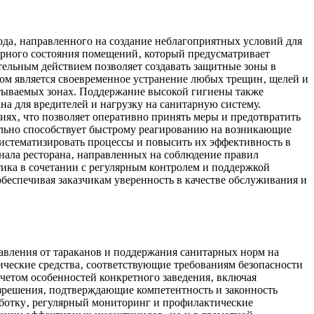
ода‚ направленного на создание неблагоприятных условий для
тарного состояния помещений‚ который предусматривает
ельным действием позволяет создавать защитные зоны в
ом является своевременное устранение любых трещин‚ щелей и
атываемых зонах. Поддержание высокой гигиены также
а для вредителей и нагрузку на санитарную систему.
ях‚ что позволяет оперативно принять меры и предотвратить
льно способствует быстрому реагированию на возникающие
истематизировать процессы и повысить их эффективность в
нала ресторана‚ направленных на соблюдение правил
ика в сочетании с регулярным контролем и поддержкой
беспечивая заказчикам уверенность в качестве обслуживания и
авления от тараканов и поддержания санитарных норм на
ческие средства‚ соответствующие требованиям безопасности
четом особенностей конкретного заведения‚ включая
зрешения‚ подтверждающие компетентность и законность
ботку‚ регулярный мониторинг и профилактические