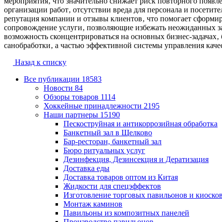
мероприятия‚ что значительно снижает риск повторного появл
организации работ‚ отсутствии вреда для персонала и посетит
репутация компании и отзывы клиентов‚ что помогает сформир
сопровождение услуги‚ позволяющие избежать неожиданных зат
возможность сконцентрироваться на основных бизнес-задачах‚ 
санобработки‚ а частью эффективной системы управления качес
Назад к списку
Все публикации
18583
Новости
84
Обзоры товаров
1114
Хоккейные принадлежности
2195
Наши партнеры
15190
Пескоструйная и антикоррозийная обработка
Банкетный зал в Щелково
Бар-ресторан, банкетный зал
Бюро ритуальных услуг
Дезинфекция, Дезинсекция и Дератизация
Доставка еды
Доставка товаров оптом из Китая
Жидкости для спецэффектов
Изготовление торговых павильонов и киоско
Монтаж каминов
Павильоны из композитных панелей
Производство павильонов