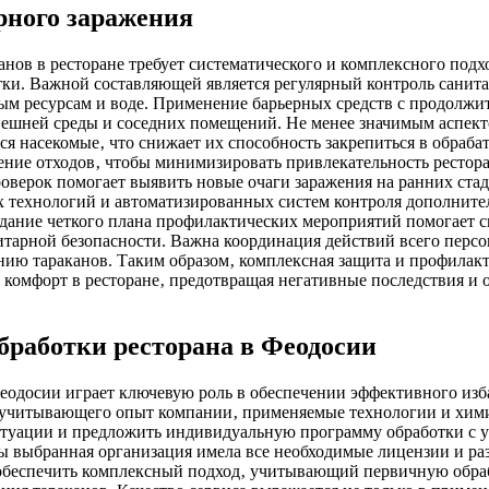
рного заражения
нов в ресторане требует систематического и комплексного подх
отки. Важной составляющей является регулярный контроль сани
м ресурсам и воде. Применение барьерных средств с продолжит
нешней среды и соседних помещений. Не менее значимым аспект
ся насекомые‚ что снижает их способность закрепиться в обраб
ние отходов‚ чтобы минимизировать привлекательность ресторан
ерок помогает выявить новые очаги заражения на ранних стади
 технологий и автоматизированных систем контроля дополните
дание четкого плана профилактических мероприятий помогает с
тарной безопасности. Важна координация действий всего персо
ию тараканов. Таким образом‚ комплексная защита и профилакт
омфорт в ресторане‚ предотвращая негативные последствия и о
бработки ресторана в Феодосии
еодосии играет ключевую роль в обеспечении эффективного изб
‚ учитывающего опыт компании‚ применяемые технологии и хими
итуации и предложить индивидуальную программу обработки с у
ы выбранная организация имела все необходимые лицензии и ра
обеспечить комплексный подход‚ учитывающий первичную обра