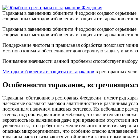
Тараканы в заведениях общепита Феодосии создают серьезные 
современных методов избавления и защиты от тараканов стан
Тараканы в заведениях общепита Феодосии создают серьезные 
современных методов избавления и защиты от тараканов стан
Поддержание чистоты и правильная обработка помогают миним
местного климата обеспечивают долгосрочную защиту и комфор
Понимание значимости данной проблемы способствует выбору 
Методы избавления и защиты от тараканов
в ресторанных усло
Особенности тараканов‚ встречающихся
Тараканы‚ обитающие в ресторанах Феодосии‚ имеют ряд хара
насекомые обладают высокой адаптивностью к различным усл
постоянным наличием пищевых остатков. Их небольшие размеры
стенах‚ под оборудованием и мебелью‚ что значительно ослож
вероятность их выживания даже при временном отсутствии ист
увеличиться‚ что требует незамедлительного принятия мер дл
опасных микроорганизмов‚ что особенно опасно для заведени
тараканы часто оказываются устойчивыми к некоторым видам 