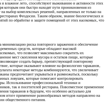
а и влажное лето‚ способствуют выживанию и активности этих
ря которым они быстро находят пути проникновения из
 на выбор комплексных решений‚ направленных не только на
ресторанах Феодосии. Таким образом‚ знание биологических и
тий по обработке и защите помещений от этих насекомых‚ что
на минимизацию риска повторного заражения и обеспечение
временных средств‚ которые обладают высокой
секомых‚ что позволяет максимально сократить их
нение мест скопления мусора и остатков пищи‚ которые
озволяющие создать барьер‚ препятствующий повторному
твие‚ которые оказывают влияние на физиологию тараканов‚
зультата некоторые методы комбинируются‚ что увеличивает
раканы предпочитают укрываться и размножаться‚ поскольку
анных ловушек‚ которые помогают контролировать
еры. Использование профессиональной техники и
ников‚ так и посетителей ресторана. Повсеместное применение
ения тараканов в будущем‚ что особенно актуально для
ном итоге применение разнообразных методов направлено на
нии общественного питания.