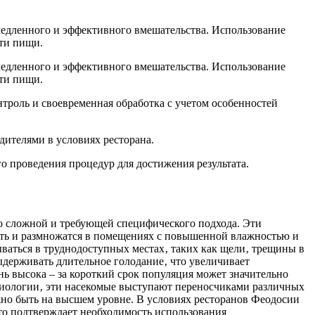
медленного и эффективного вмешательства. Использование
сти пищи.
медленного и эффективного вмешательства. Использование
сти пищи.
роль и своевременная обработка с учетом особенностей
ителями в условиях ресторана.
 проведения процедур для достижения результата.
но сложной и требующей специфического подхода. Эти
ать и размножатся в помещениях с повышенной влажностью и
ваться в труднодоступных местах‚ таких как щели‚ трещины в
ыдерживать длительное голодание‚ что увеличивает
ь высока – за короткий срок популяция может значительно
 биологии‚ эти насекомые выступают переносчиками различных
жно быть на высшем уровне. В условиях ресторанов Феодосии
то подтверждает необходимость использования