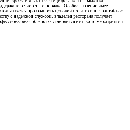
енении эффективных инсектицидов‚ но и в грамотной
оддержанию чистоты и порядка. Особое значение имеет
ктом является прозрачность ценовой политики и гарантийное
ству с надежной службой‚ владелец ресторана получает
офессиональная обработка становится не просто мероприятий