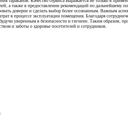
ения тараканов. Качество сервиса выражается не только в прим
елей‚ а также в предоставлении рекомендаций по дальнейшему п
овать доверие и сделать выбор более осознанным. Важным аспе
рат в процессе эксплуатации помещения. Благодаря сотрудниче
будучи уверенным в безопасности и гигиене. Таким образом‚ пр
твом и заботы о здоровье посетителей и сотрудников.
в