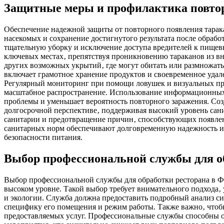
Защитные меры и профилактика повто
Обеспечение надежной защиты от повторного появления тарака
насекомых и сохранение достигнутого результата после обраб
тщательную уборку и исключение доступа вредителей к пищевы
ключевых местах‚ препятствуя проникновению тараканов из в
других возможных укрытий‚ где могут обитать или размножать
включает грамотное хранение продуктов и своевременное удале
Регулярный мониторинг при помощи ловушек и визуальных пров
масштабное распространение. Использование информационных
проблемы и уменьшает вероятность повторного заражения. Соз
долгосрочной перспективе‚ поддерживая высокий уровень сани
санитарии и предотвращение причин‚ способствующих появлен
санитарных норм обеспечивают долговременную надежность и к
безопасности питания.
Выбор профессиональной службы для о
Выбор профессиональной службы для обработки ресторана в Ф
высоком уровне. Такой выбор требует внимательного подхода
и экологии. Служба должна предоставить подробный анализ с
специфику его помещения и режим работы. Также важно‚ чтоб
предоставляемых услуг. Профессиональные службы способны 