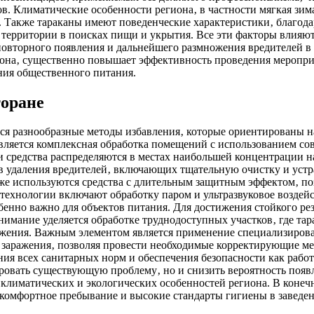
в. Климатические особенности региона‚ в частности мягкая зим
 Также тараканы имеют поведенческие характеристики‚ благода
территории в поисках пищи и укрытия. Все эти факторы влияют
овторного появления и дальнейшего размножения вредителей в 
иона‚ существенно повышает эффективность проведения мероприя
ния общественного питания.
торане
ся разнообразные методы избавления‚ которые ориентированы 
является комплексная обработка помещений с использованием со
средства распределяются в местах наибольшей концентрации на
 удаления вредителей‚ включающих тщательную очистку и устра
кже используются средства с длительным защитным эффектом‚ п
ехнологии включают обработку паром и ультразвуковое воздейс
бенно важно для объектов питания. Для достижения стойкого ре
нимание уделяется обработке труднодоступных участков‚ где та
ражения. Важным элементом является применение специализиров
и заражения‚ позволяя провести необходимые корректирующие м
ия всех санитарных норм и обеспечения безопасности как работ
ровать существующую проблему‚ но и снизить вероятность появл
климатических и экологических особенностей региона. В конеч
 комфортное пребывание и высокие стандарты гигиены в заведе