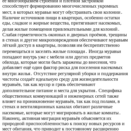
её многообразием строений и плотной застройкой
способствует формированию многочисленных укромных
мест, в которых муравьи могут обустраивать свои колонии․
Наличие источников пищи в квартирах, особенно остатки
еды, сладкие и жирные вещества, притягивают насекомых,
делая жилые помещения привлекательными для колоний․
Слабая герметичность оконных и дверных проёмов, трещины
в стенах и другие микроповреждения обеспечивают муравьям
лёгкий доступ в квартиры, позволяя им беспрепятственно
перемещаться и заселять жилые площади․ Иногда муравьи
попадают внутрь уже с мебели или других предметов
обихода, которые могли быть заражены до внесения, что
добавляет ещё один фактор риска для поселения насекомых
внутри жилья․ Отсутствие регулярной уборки и поддержания
чистоты создаёт идеальную среду для жизнедеятельности
муравьёв, так как мусор и грязь обеспечивают
дополнительное питание и места для укрытия․ Специфика
общественных коммуникаций и инженерных сетей также
влияет на проникновение муравьёв, так как под полами, в
стенах и вентиляционных каналах обитают различные
насекомые, которые могут мигрировать в жилые комнаты․
Наконец, активная миграция муравьёв объясняется их
природной приспособленностью к поиску новых ресурсов и
мест обитания, что приводит к постоянному расширению